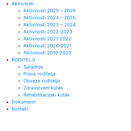
Aktivnosti
Aktivnosti 2025 – 2026
Aktivnosti 2024 – 2025
Aktivnosti 2023 – 2024
Aktivnosti 2022-2023
Aktivnosti 2021-2022
Aktivnosti 2020-2021
Aktivnosti 2019-2020
RODITELJI
Suradnja
Prava roditelja
Obveze roditelja
Zdravstveni kutak
Rehabilitacijski kutak
Dokumenti
Kontakt