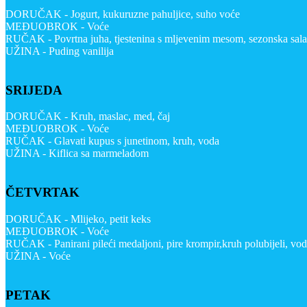
DORUČAK - Jogurt, kukuruzne pahuljice, suho voće
MEĐUOBROK - Voće
RUČAK - Povrtna juha, tjestenina s mljevenim mesom, sezonska sala
UŽINA - Puding vanilija
SRIJEDA
DORUČAK - Kruh, maslac, med, čaj
MEĐUOBROK - Voće
RUČAK - Glavati kupus s junetinom, kruh, voda
UŽINA - Kiflica sa marmeladom
ČETVRTAK
DORUČAK - Mlijeko, petit keks
MEĐUOBROK - Voće
RUČAK - Panirani pileći medaljoni, pire krompir,kruh polubijeli, vo
UŽINA - Voće
PETAK