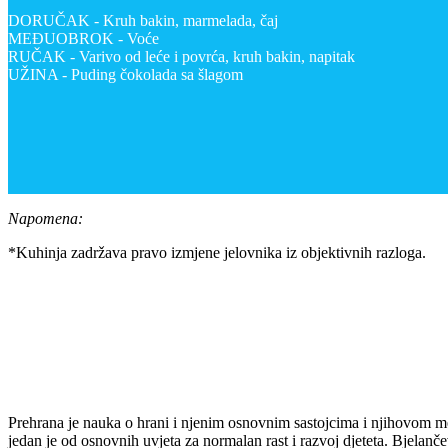
DORUČAK - Kruh bakin, marmelada, čaj
MEĐUOBROK - Voće
RUČAK - Varivo od leće i povrća, kruh bakin, napitak
UŽINA - Puding čokolada sa šlagom
Napomena:
*Kuhinja zadržava pravo izmjene jelovnika iz objektivnih razloga.
Prehrana je nauka o hrani i njenim osnovnim sastojcima i njihovom m
jedan je od osnovnih uvjeta za normalan rast i razvoj djeteta. Bjelanče