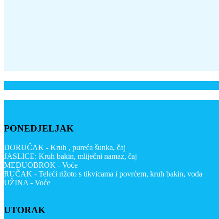
PONEDJELJAK
DORUČAK - Kruh , pureća šunka, čaj
JASLICE: Kruh bakin, mliječni namaz, čaj
MEĐUOBROK - Voće
RUČAK - Teleći rižoto s tikvicama i povrćem, kruh bakin, voda
UŽINA - Voće
UTORAK