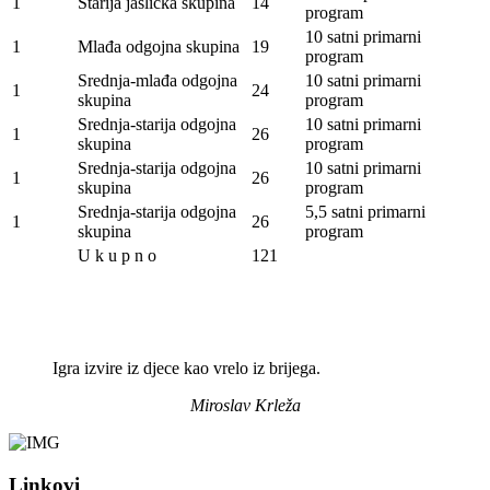
1
Starija jaslička skupina
14
program
10 satni primarni
1
Mlađa odgojna skupina
19
program
Srednja-mlađa odgojna
10 satni primarni
1
24
skupina
program
Srednja-starija odgojna
10 satni primarni
1
26
skupina
program
Srednja-starija odgojna
10 satni primarni
1
26
skupina
program
Srednja-starija odgojna
5,5 satni primarni
1
26
skupina
program
U k u p n o
121
Igra izvire iz djece kao vrelo iz brijega.
Miroslav Krleža
Linkovi