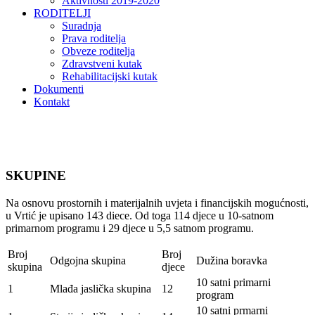
Aktivnosti 2019-2020
RODITELJI
Suradnja
Prava roditelja
Obveze roditelja
Zdravstveni kutak
Rehabilitacijski kutak
Dokumenti
Kontakt
SKUPINE
Na osnovu prostornih i materijalnih uvjeta i financijskih mogućnosti,
u Vrtić je upisano 143 diece. Od toga 114 djece u 10-satnom
primarnom programu i 29 djece u 5,5 satnom programu.
Broj
Broj
Odgojna skupina
Dužina boravka
skupina
djece
10 satni primarni
1
Mlađa jaslička skupina
12
program
10 satni prmarni