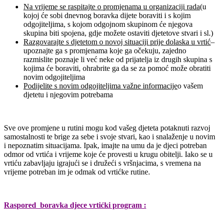
Na vrijeme se raspitajte o promjenama u organizaciji rada
(u
kojoj će sobi dnevnog boravka dijete boraviti i s kojim
odgojiteljima, s kojom odgojnom skupinom će njegova
skupina biti spojena, gdje možete ostaviti djetetove stvari i sl.)
Razgovarajte s djetetom o novoj situaciji prije dolaska u vrtić
–
upoznajte ga s promjenama koje ga očekuju, zajedno
razmislite poznaje li već neke od prijatelja iz drugih skupina s
kojima će boraviti, ohrabrite ga da se za pomoć može obratiti
novim odgojiteljima
Podijelite s novim odgojiteljima važne informacije
o vašem
djetetu i njegovim potrebama
Sve ove promjene u rutini mogu kod vašeg djeteta potaknuti razvoj
samostalnosti te brige za sebe i svoje stvari, kao i snalaženje u novim
i nepoznatim situacijama. Ipak, imajte na umu da je djeci potreban
odmor od vrtića i vrijeme koje će provesti u krugu obitelji. Iako se u
vrtiću zabavljaju igrajući se i družeći s vršnjacima, s vremena na
vrijeme potreban im je odmak od vrtićke rutine.
Raspored boravka djece vrtićki program :