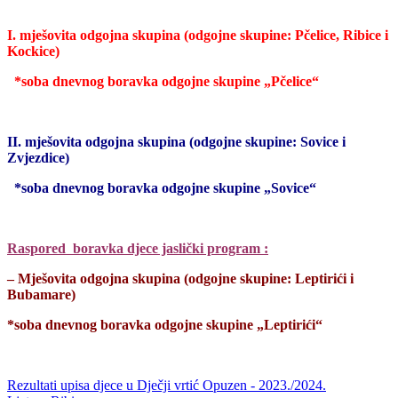
I.
mješovita odgojna skupin
a (odgojne skupine: Pčelice, Ribice i
Kockice)
*soba dnevnog boravka odgojne skupine „Pčelice“
II. mješovita odgojna skupina (odgojne skupine: Sovice i
Zvjezdice)
*soba dnevnog boravka odgojne skupine „Sovice“
Raspored boravka djece jaslički program :
– Mješovita odgojna skupina (odgojne skupine: Leptirići i
Bubamare)
*soba dnevnog boravka odgojne skupine „Leptirići“
Rezultati upisa djece u Dječji vrtić Opuzen - 2023./2024.