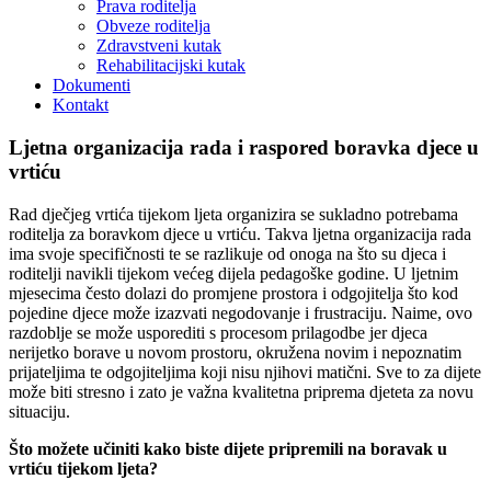
Prava roditelja
Obveze roditelja
Zdravstveni kutak
Rehabilitacijski kutak
Dokumenti
Kontakt
Ljetna organizacija rada i raspored boravka djece u
vrtiću
Rad dječjeg vrtića tijekom ljeta organizira se sukladno potrebama
roditelja za boravkom djece u vrtiću. Takva ljetna organizacija rada
ima svoje specifičnosti te se razlikuje od onoga na što su djeca i
roditelji navikli tijekom većeg dijela pedagoške godine. U ljetnim
mjesecima često dolazi do promjene prostora i odgojitelja što kod
pojedine djece može izazvati negodovanje i frustraciju. Naime, ovo
razdoblje se može usporediti s procesom prilagodbe jer djeca
nerijetko borave u novom prostoru, okružena novim i nepoznatim
prijateljima te odgojiteljima koji nisu njihovi matični. Sve to za dijete
može biti stresno i zato je važna kvalitetna priprema djeteta za novu
situaciju.
Što možete učiniti kako biste dijete pripremili na boravak u
vrtiću tijekom ljeta?