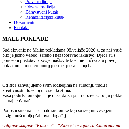
Prava roditelja
Obveze roditelja
Zdravstveni kutak
Rehabilitacijski kutak
Dokumenti
Kontakt
MALE POKLADE
Sudjelovanje na Malim pokladama 08.veljače 2026.g. za naš vrtić
bilo je jedno veselo, šareno i nezaboravno iskustvo. Djeca su s
ponosom predstavila svoje maštovite kostime i uživala u pravoj
pokladnoj atmosferi punoj pjesme, plesa i smijeha.
Od srca zahvaljujemo svim roditeljima na suradnji, trudu i
kreativnosti uloženoj u izradi kostima.
Vaša podrška omogućila je djeci da zasjaju i dožive čaroliju poklada
na najljepši način.
Ponosni smo na naše male sudionike koji su svojim veseljem i
razigranošću uljepšali ovaj događaj.
Odgojne skupine “Kockice” i “Ribice” osvojile su 3.nagradu na