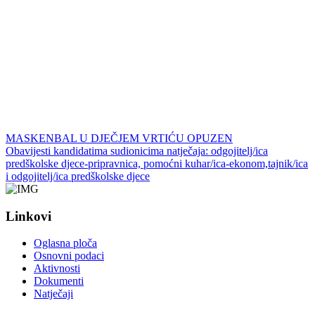
MASKENBAL U DJEČJEM VRTIĆU OPUZEN
Obavijesti kandidatima sudionicima natječaja: odgojitelj/ica
predškolske djece-pripravnica, pomoćni kuhar/ica-ekonom,tajnik/ica
i odgojitelj/ica predškolske djece
Linkovi
Oglasna ploča
Osnovni podaci
Aktivnosti
Dokumenti
Natječaji