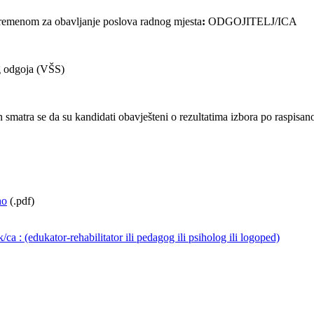
 vremenom za obavljanje poslova radnog mjesta
:
ODGOJITELJ/ICA
g odgoja (VŠS)
smatra se da su kandidati obavješteni o rezultatima izbora po raspisanom
no
(.pdf)
a : (edukator-rehabilitator ili pedagog ili psiholog ili logoped)