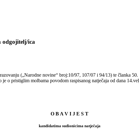
odgojitelj/ica
azovanju („Narodne novine“ broj:10/97, 107/07 i 94/13) te članka 50. 
lo je o pristiglim molbama povodom raspisanog natječaja od dana 14.v
O B A V I J E S T
kandidatima sudionicima natječaja