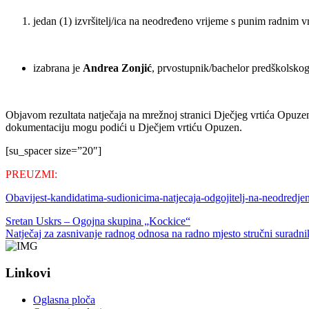
jedan (1) izvršitelj/ica na neodređeno vrijeme s punim radnim
izabrana je
Andrea Zonjić
, prvostupnik/bachelor predškolsko
Objavom rezultata natječaja na mrežnoj stranici Dječjeg vrtića Opuzen 
dokumentaciju mogu podići u Dječjem vrtiću Opuzen.
[su_spacer size=”20″]
PREUZMI:
Obavijest-kandidatima-sudionicima-natjecaja-odgojitelj-na-neodredje
Sretan Uskrs – Ogojna skupina „Kockice“
Natječaj za zasnivanje radnog odnosa na radno mjesto stručni suradnik/c
Linkovi
Oglasna ploča