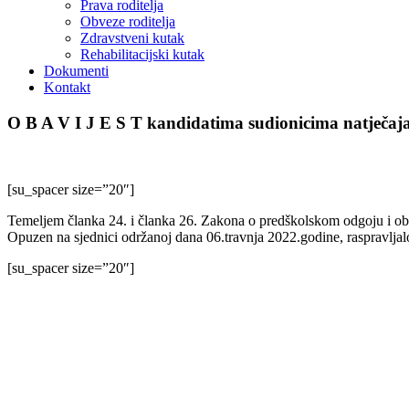
Prava roditelja
Obveze roditelja
Zdravstveni kutak
Rehabilitacijski kutak
Dokumenti
Kontakt
O B A V I J E S T kandidatima sudionicima natječaja 
[su_spacer size=”20″]
Temeljem članka 24. i članka 26. Zakona o predškolskom odgoju i obr
Opuzen na sjednici održanoj dana 06.travnja 2022.godine, raspravlja
[su_spacer size=”20″]