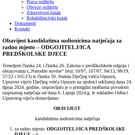
Prava roditelja
Obveze roditelja
Zdravstveni kutak
Rehabilitacijski kutak
Dokumenti
Kontakt
Obavijest kandidatima sudionicima natječaja za
radno mjesto – ODGOJITELJ/ICA
PREDŠKOLSKE DJECE
Temeljem članka 24. i članka 26. Zakona o predškolskom odgoju i
obrazovanju (,,Narodne novine“ broj: 10/97, 107/07, 94/13, 98/19,
57/22 i 101/23) te članka 50. Statuta Dječjeg vrtića Opuzen,
Upravno vijeće Dječjeg vrtića Opuzen na sjednici održanoj dana 24.
lipnja 2024. godine, raspravljalo je o pristiglim molbama povodom
raspisanog natječaja od dana 6. Lipnja 2024.g. te sukladno Odluci
Upravnog vijeća dostavljamo:
OBAVIJEST
kandidatima sudionicima natječaja
za radno mjesto:
ODGOJITELJ
/
ICA
PREDŠKOLSKE
DJECE
–
4