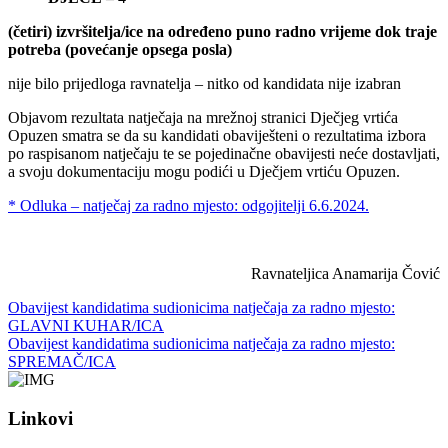
(četiri
)
izvršitelja
/
ice
na
određeno
puno
radno
vrijeme
dok
traje
potreba
(
povećanje
opsega
posla
)
nije bilo prijedloga ravnatelja – nitko od kandidata nije izabran
Objavom rezultata natječaja na mrežnoj stranici Dječjeg vrtića
Opuzen smatra se da su kandidati obaviješteni o rezultatima izbora
po raspisanom natječaju te se pojedinačne obavijesti neće dostavljati,
a svoju dokumentaciju mogu podići u Dječjem vrtiću Opuzen.
* Odluka – natječaj za radno mjesto: odgojitelji 6.6.2024.
Ravnateljica Anamarija Čović
Obavijest kandidatima sudionicima natječaja za radno mjesto:
GLAVNI KUHAR/ICA
Obavijest kandidatima sudionicima natječaja za radno mjesto:
SPREMAČ/ICA
Linkovi