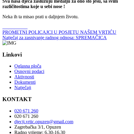
Sva naša djeca zaslužuju medalju za ono što jesu, sa svim
različitostima koje u sebi nose !
Neka ih ta misao prati u daljnjem životu.
PROMETNI POLICAJCI U POSJETU NAŠEM VRTIĆU
Natječaj za zasnivanje radnog odnosa: SPREMAČICA
Linkovi
Oglasna ploča
Osnovni podaci
Aktivnosti
Dokumenti
Natječaji
KONTAKT
020 671 260
020 671 260
djecji.vrtic.opuzen@gmail.com
Zagrebačka 3/1, Opuzen
Radno vrijeme: 6.30-16.30