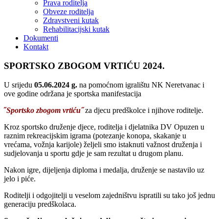
Prava roditelja
Obveze roditelja
Zdravstveni kutak
Rehabilitacijski kutak
Dokumenti
Kontakt
SPORTSKO ZBOGOM VRTIĆU 2024.
U srijedu
05.06.2024 g.
na pomoćnom igralištu NK Neretvanac i
ove godine održana je sportska manifestacija
˝
Sportsko zbogom vrtiću˝
za djecu predškolce i njihove roditelje.
Kroz sportsko druženje djece, roditelja i djelatnika DV Opuzen u
raznim rekreacijskim igrama (potezanje konopa, skakanje u
vrećama, vožnja karijole) željeli smo istaknuti važnost druženja i
sudjelovanja u sportu gdje je sam rezultat u drugom planu.
Nakon igre, dijeljenja diploma i medalja, druženje se nastavilo uz
jelo i piće.
Roditelji i odgojitelji u veselom zajedništvu ispratili su tako još jednu
generaciju predškolaca.