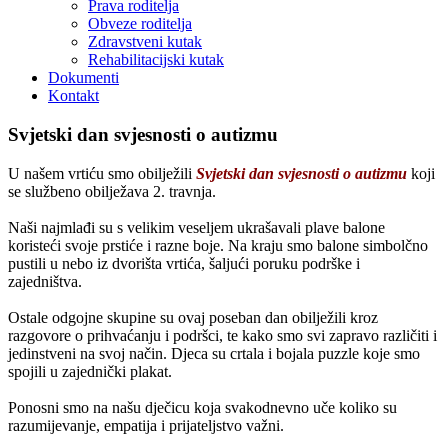
Prava roditelja
Obveze roditelja
Zdravstveni kutak
Rehabilitacijski kutak
Dokumenti
Kontakt
Svjetski dan svjesnosti o autizmu
U našem vrtiću smo obilježili
Svjetski dan svjesnosti o autizmu
koji
se službeno obilježava
2. travnja
.
Naši najmlađi su s velikim veseljem ukrašavali plave balone
koristeći svoje prstiće i razne boje. Na kraju smo balone simbolčno
pustili u nebo iz dvorišta vrtića, šaljući poruku podrške i
zajedništva.
Ostale odgojne skupine su ovaj poseban dan obilježili kroz
razgovore o prihvaćanju i podršci, te kako smo svi zapravo različiti i
jedinstveni na svoj način. Djeca su crtala i bojala puzzle koje smo
spojili u zajednički plakat.
Ponosni smo na našu dječicu koja svakodnevno uče koliko su
razumijevanje, empatija i prijateljstvo važni.