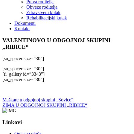
Prava roditelja
Obveze roditelja
Zdravstveni kutak
Rehabilitacijski kutak
Dokumenti
Kontakt
VALENTINOVO U ODGOJNOJ SKUPINI
„RIBICE“
[su_spacer size=”30″]
[su_spacer size=”30″]
[rl_gallery id=”3343″]
[su_spacer size=”30″]
Maškare u odgojnoj skupini „Sovice“
ZIMA U ODGOJNOJ SKUPINI „RIBICE“
Linkovi
Oglasna ploča