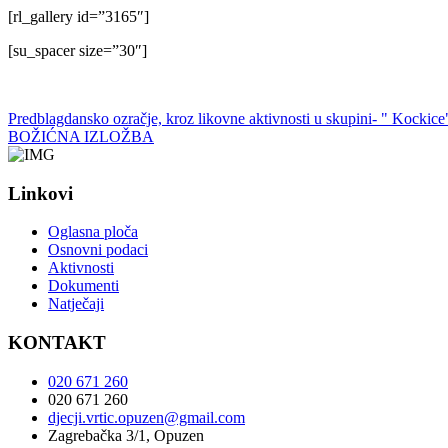
[rl_gallery id=”3165″]
[su_spacer size=”30″]
Predblagdansko ozračje, kroz likovne aktivnosti u skupini- " Kockice
BOŽIĆNA IZLOŽBA
Linkovi
Oglasna ploča
Osnovni podaci
Aktivnosti
Dokumenti
Natječaji
KONTAKT
020 671 260
020 671 260
djecji.vrtic.opuzen@gmail.com
Zagrebačka 3/1, Opuzen