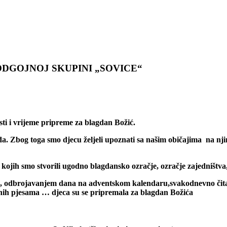
ODGOJNOJ SKUPINI „SOVICE“
sti i vrijeme pripreme za blagdan Božić.
da. Zbog toga smo djecu željeli upoznati sa našim običajima na njima
kojih smo stvorili ugodno blagdansko ozračje, ozračje zajedništva
ću, odbrojavanjem dana na adventskom kalendaru,svakodnevno čit
ićnih pjesama … djeca su se pripremala za blagdan Božića