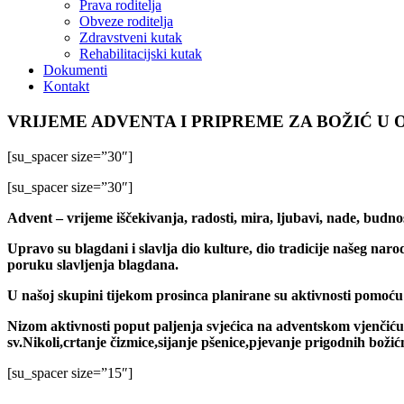
Prava roditelja
Obveze roditelja
Zdravstveni kutak
Rehabilitacijski kutak
Dokumenti
Kontakt
VRIJEME ADVENTA I PRIPREME ZA BOŽIĆ U 
[su_spacer size=”30″]
[su_spacer size=”30″]
Advent – vrijeme iščekivanja, radosti, mira, ljubavi, nade, budno
Upravo su blagdani i slavlja dio kulture, dio tradicije našeg naro
poruku slavljenja blagdana.
U našoj skupini tijekom prosinca planirane su aktivnosti pomoću 
Nizom aktivnosti poput paljenja svjećica na adventskom vjenči
sv.Nikoli,crtanje čizmice,sijanje pšenice,pjevanje prigodnih bož
[su_spacer size=”15″]