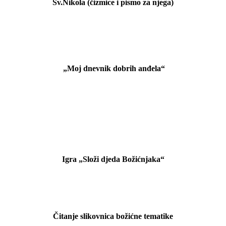
Sv.Nikola (čizmice i pismo za njega)
„Moj dnevnik dobrih anđela“
Igra „Složi djeda Božićnjaka“
Čitanje slikovnica božićne tematike