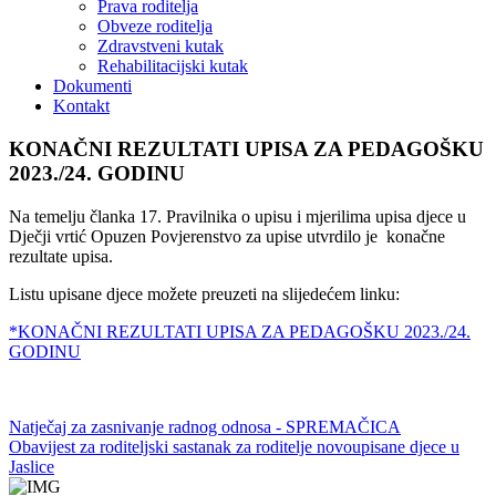
Prava roditelja
Obveze roditelja
Zdravstveni kutak
Rehabilitacijski kutak
Dokumenti
Kontakt
KONAČNI REZULTATI UPISA ZA PEDAGOŠKU
2023./24. GODINU
Na temelju članka 17. Pravilnika o upisu i mjerilima upisa djece u
Dječji vrtić Opuzen Povjerenstvo za upise utvrdilo je konačne
rezultate upisa.
Listu upisane djece možete preuzeti na slijedećem linku:
*KONAČNI REZULTATI UPISA ZA PEDAGOŠKU 2023./24.
GODINU
Natječaj za zasnivanje radnog odnosa - SPREMAČICA
Obavijest za roditeljski sastanak za roditelje novoupisane djece u
Jaslice