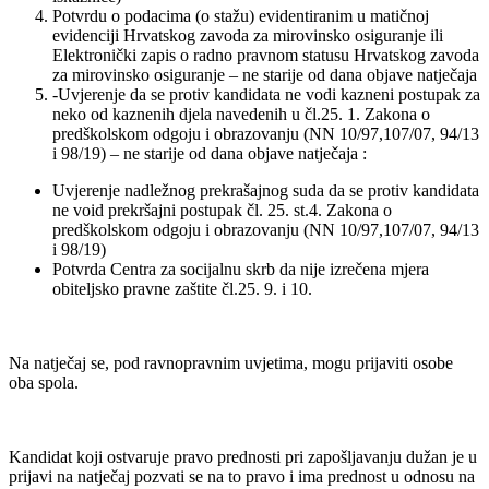
Potvrdu o podacima (o stažu) evidentiranim u matičnoj
evidenciji Hrvatskog zavoda za mirovinsko osiguranje ili
Elektronički zapis o radno pravnom statusu Hrvatskog zavoda
za mirovinsko osiguranje – ne starije od dana objave natječaja
-Uvjerenje da se protiv kandidata ne vodi kazneni postupak za
neko od kaznenih djela navedenih u čl.25. 1. Zakona o
predškolskom odgoju i obrazovanju (NN 10/97,107/07, 94/13
i 98/19) – ne starije od dana objave natječaja :
Uvjerenje nadležnog prekrašajnog suda da se protiv kandidata
ne void prekršajni postupak čl. 25. st.4. Zakona o
predškolskom odgoju i obrazovanju (NN 10/97,107/07, 94/13
i 98/19)
Potvrda Centra za socijalnu skrb da nije izrečena mjera
obiteljsko pravne zaštite čl.25. 9. i 10.
Na natječaj se, pod ravnopravnim uvjetima, mogu prijaviti osobe
oba spola.
Kandidat koji ostvaruje pravo prednosti pri zapošljavanju dužan je u
prijavi na natječaj pozvati se na to pravo i ima prednost u odnosu na