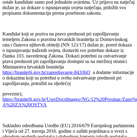
ostale kandidate samo pod jednakim uvjetima. Uz prijavu na natječaj
dužan je, uz dokaze o ispunjavanju uvjeta natječaja, priložiti svu
propisanu dokumentaciju prema posebnom zakonu.
Kandidat koji se poziva na pravo prednosti pri zapošljavanju
temeljem Zakona o pravima hrvatskih branitelja iz Domovinskog
rata i članova njihovih obitelji (NN 121/17) dužan je, pored dokaza
o ispunjavanju traženih uvjeta, dostaviti sve potrebne dokaze iz
članka 103. navedenog Zakona. Dokazi potrebni za ostvarivanje
prava prednosti pri zapošljavanju dostupni su na mrežnoj stranici
Ministarstva hrvatskih branitelja
https://branitelji.gov.hr/zaposljavanje-843/843
a dodatne informacije
o dokazima koji su potrebni u svrhu ostvarivanje prednosti pri
zapošljavanju, potražiti na sljedećoj
poveznici
:
https://branitelji.gov.hr/UserDocsImages//NG/12%20Prosinac/
A%20ZA%20OSTVA
Sukladno odredbama Uredbe (EU) 2016/679 Europskog parlamenta
i Vijeća od 27. travnja 2016. godine o zaštiti pojedinaca u svezi s
obradom osobnih podataka i slobodnog kretanja takvih podataka,