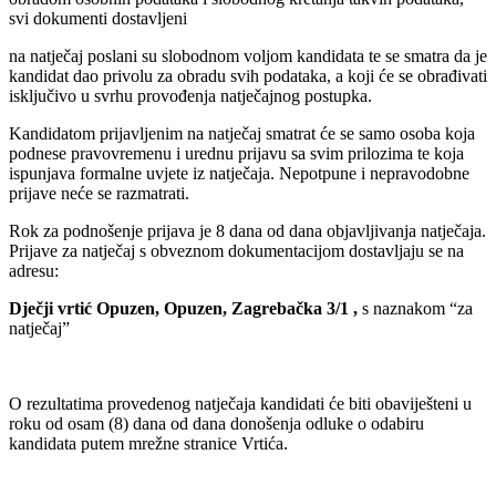
svi dokumenti dostavljeni
na natječaj poslani su slobodnom voljom kandidata te se smatra da je
kandidat dao privolu za obradu svih podataka, a koji će se obrađivati
isključivo u svrhu provođenja natječajnog postupka.
Kandidatom prijavljenim na natječaj smatrat će se samo osoba koja
podnese pravovremenu i urednu prijavu sa svim prilozima te koja
ispunjava formalne uvjete iz natječaja. Nepotpune i nepravodobne
prijave neće se razmatrati.
Rok za podnošenje prijava je 8 dana od dana objavljivanja natječaja.
Prijave za natječaj s obveznom dokumentacijom dostavljaju se na
adresu:
Dječji vrtić Opuzen, Opuzen, Zagrebačka 3/1 ,
s naznakom “za
natječaj”
O rezultatima provedenog natječaja kandidati će biti obaviješteni u
roku od osam (8) dana od dana donošenja odluke o odabiru
kandidata putem mrežne stranice Vrtića.