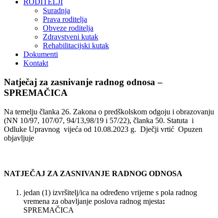
RODITELJI
Suradnja
Prava roditelja
Obveze roditelja
Zdravstveni kutak
Rehabilitacijski kutak
Dokumenti
Kontakt
Natječaj za zasnivanje radnog odnosa –
SPREMAČICA
Na temelju članka 26. Zakona o predškolskom odgoju i obrazovanju
(NN 10/97, 107/07, 94/13,98/19 i 57/22), članka 50. Statuta i
Odluke Upravnog vijeća od 10.08.2023 g. Dječji vrtić Opuzen
objavljuje
NATJEČAJ ZA ZASNIVANJE RADNOG ODNOSA
jedan (1) izvršitelj/ica na određeno vrijeme s pola radnog
vremena za obavljanje poslova radnog mjesta
:
SPREMAČICA