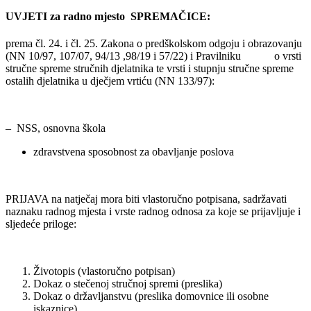
UVJETI za radno mjesto SPREMAČICE:
prema čl. 24. i čl. 25. Zakona o predškolskom odgoju i obrazovanju
(NN 10/97, 107/07, 94/13 ,98/19 i 57/22) i Pravilniku o vrsti
stručne spreme stručnih djelatnika te vrsti i stupnju stručne spreme
ostalih djelatnika u dječjem vrtiću (NN 133/97):
– NSS, osnovna škola
zdravstvena sposobnost za obavljanje poslova
PRIJAVA na natječaj mora biti vlastoručno potpisana, sadržavati
naznaku radnog mjesta i vrste radnog odnosa za koje se prijavljuje i
sljedeće priloge:
Životopis (vlastoručno potpisan)
Dokaz o stečenoj stručnoj spremi (preslika)
Dokaz o državljanstvu (preslika domovnice ili osobne
iskaznice)