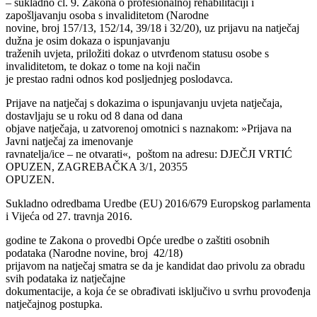
– sukladno čl. 9. Zakona o profesionalnoj rehabilitaciji i
zapošljavanju osoba s invaliditetom (Narodne
novine, broj 157/13, 152/14, 39/18 i 32/20), uz prijavu na natječaj
dužna je osim dokaza o ispunjavanju
traženih uvjeta, priložiti dokaz o utvrđenom statusu osobe s
invaliditetom, te dokaz o tome na koji način
je prestao radni odnos kod posljednjeg poslodavca.
Prijave na natječaj s dokazima o ispunjavanju uvjeta natječaja,
dostavljaju se u roku od 8 dana od dana
objave natječaja, u zatvorenoj omotnici s naznakom: »Prijava na
Javni natječaj za imenovanje
ravnatelja/ice – ne otvarati«, poštom na adresu: DJEČJI VRTIĆ
OPUZEN, ZAGREBAČKA 3/1, 20355
OPUZEN.
Sukladno odredbama Uredbe (EU) 2016/679 Europskog parlamenta
i Vijeća od 27. travnja 2016.
godine te Zakona o provedbi Opće uredbe o zaštiti osobnih
podataka (Narodne novine, broj 42/18)
prijavom na natječaj smatra se da je kandidat dao privolu za obradu
svih podataka iz natječajne
dokumentacije, a koja će se obrađivati isključivo u svrhu provođenja
natječajnog postupka.