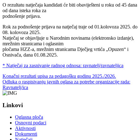
O rezultatu natječaja kandidati će biti obaviješteni u roku od 45 dana
od dana isteka roka za
podnošenje prijava.
Rok za podnošenje prijava na natječaj traje od 01.kolovoza 2025. do
08. kolovoza 2025.
Natječaj se objavljuje u Narodnim novinama (elektronsko izdanje),
mrežnim stranicama i oglasnim
pločama HZZ-a, mrežnim stranicama Dječjeg vrtića „Opuzen“ i
Osnivača, dana 01.08.2025.
* Natječaj za zasnivanje radnog odnosa: ravnatelj/ravnateljica
Konačni rezultati upisa za pedagošku godinu 2025./2026.
Odluka o raspisivanju javnih oglasa za potrebe organizacije rada:
Ravnatelj/ica
Linkovi
Oglasna ploča
Osnovni podaci
Aktivnosti
Dokumenti
Natječaji