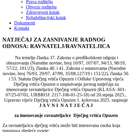
Prava roditelja
Obveze roditelja
Zdravstveni kutak
Rehabilitacijski kutak
Dokumenti
Kontakt
NATJEČAJ ZA ZASNIVANJE RADNOG
ODNOSA: RAVNATELJ/RAVNATELJICA
Na temelju članka 37. Zakona o predškolskom odgoju i
obrazovanju (Narodne novine, broj 10/97, 107/07, 94/13, 98/19,
57/22, 101/23), članka 40. i 41. Zakona o ustanovama (Narodne
novine, broj 76/93, 29/97, 47/99, 35/08,127/19 i 151/22), članka 50.
i 53. Statuta Dječjeg vrtića Opuzen i Odluke Upravnog vijeća
Dječjeg vrtića Opuzen o raspisivanju javnog natječaja za
imenovanje ravnatelja/ice Dječjeg vrtića Opuzen (KLASA: 601-
07/25-07/01, URBROJ: 2117-106-01-25-18) od 20.srpnja 2025.,
Upravno vijeće Dječjeg vrtića Opuzen 1. kolovoza 2025. raspisuje
J A V N I N A T J E Č A J
za imenovanje ravnatelja/ice Dječjeg vrtića Opuzen
Za ravnatelja/icu dječjeg vrtića može biti imenovana osoba koja
ispunjava sljedeće uvjete: