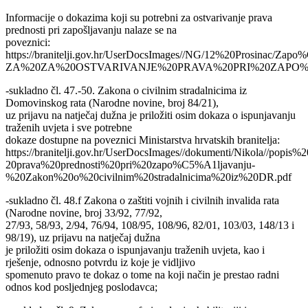
Informacije o dokazima koji su potrebni za ostvarivanje prava
prednosti pri zapošljavanju nalaze se na
poveznici:
https://branitelji.gov.hr/UserDocsImages//NG/12%20Prosinac/
ZA%20ZA%20OSTVARIVANJE%20PRAVA%20PRI%20ZAPO%C
-sukladno čl. 47.-50. Zakona o civilnim stradalnicima iz
Domovinskog rata (Narodne novine, broj 84/21),
uz prijavu na natječaj dužna je priložiti osim dokaza o ispunjavanju
traženih uvjeta i sve potrebne
dokaze dostupne na poveznici Ministarstva hrvatskih branitelja:
https://branitelji.gov.hr/UserDocsImages//dokumenti/Nikola//popi
20prava%20prednosti%20pri%20zapo%C5%A1ljavanju-
%20Zakon%20o%20civilnim%20stradalnicima%20iz%20DR.pdf
-sukladno čl. 48.f Zakona o zaštiti vojnih i civilnih invalida rata
(Narodne novine, broj 33/92, 77/92,
27/93, 58/93, 2/94, 76/94, 108/95, 108/96, 82/01, 103/03, 148/13 i
98/19), uz prijavu na natječaj dužna
je priložiti osim dokaza o ispunjavanju traženih uvjeta, kao i
rješenje, odnosno potvrdu iz koje je vidljivo
spomenuto pravo te dokaz o tome na koji način je prestao radni
odnos kod posljednjeg poslodavca;