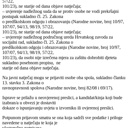
57/22,
101/23), ne starije od dana objave natječaja;
– uvjerenje nadležnog suda da se protiv osobe ne vodi prekršajni
postupak sukladno čl. 25. Zakona
o predškolskom odgoju i obrazovanju (Narodne novine, broj 10/97,
107/07, 94/13, 98/19, 57/22,
101/23), ne starije od dana objave natječaja;
– uvjerenje nadležnog područnog ureda Hrvatskog zavoda za
socijalni rad, sukladno čl. 25. Zakona o
predškolskom odgoju i obrazovanju (Narodne novine, broj 10/97,
107/07, 94/13, 98/19, 57/22,
101/23), da osobi nije izrečena mjera za zaštitu dobrobiti djeteta
sukladno posebnom propisu, ne
starije od dana objave natječaja.
Na javni natječaj mogu se prijaviti osobe oba spola, sukladno članku
13. stavku 3. Zakona o
ravnopravnosti spolova (Narodne novine, broj 82/08 i 69/17).
Isprave se prilažu u neovjerenoj preslici, a kandidat/kinja koji bude
izabran/a u obvezi je dostaviti
dokaze o ispunjavanju uvjeta u izvorniku ili ovjerenoj preslici.
Potpunom prijavom smatra se ona koja sadrži sve podatke i priloge
navedene u natječaju te koja je
vlastoručno potpisana.