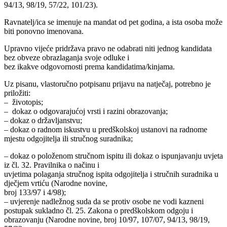
94/13, 98/19, 57/22, 101/23).
Ravnatelj/ica se imenuje na mandat od pet godina, a ista osoba može
biti ponovno imenovana.
Upravno vijeće pridržava pravo ne odabrati niti jednog kandidata
bez obveze obrazlaganja svoje odluke i
bez ikakve odgovornosti prema kandidatima/kinjama.
Uz pisanu, vlastoručno potpisanu prijavu na natječaj, potrebno je
priložiti:
– životopis;
– dokaz o odgovarajućoj vrsti i razini obrazovanja;
– dokaz o državljanstvu;
– dokaz o radnom iskustvu u predškolskoj ustanovi na radnome
mjestu odgojitelja ili stručnog suradnika;
– dokaz o položenom stručnom ispitu ili dokaz o ispunjavanju uvjeta
iz čl. 32. Pravilnika o načinu i
uvjetima polaganja stručnog ispita odgojitelja i stručnih suradnika u
dječjem vrtiću (Narodne novine,
broj 133/97 i 4/98);
– uvjerenje nadležnog suda da se protiv osobe ne vodi kazneni
postupak sukladno čl. 25. Zakona o predškolskom odgoju i
obrazovanju (Narodne novine, broj 10/97, 107/07, 94/13, 98/19,