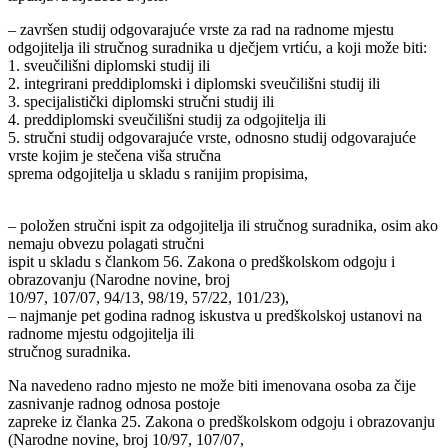
– završen studij odgovarajuće vrste za rad na radnome mjestu
odgojitelja ili stručnog suradnika u dječjem vrtiću, a koji može biti:
1. sveučilišni diplomski studij ili
2. integrirani preddiplomski i diplomski sveučilišni studij ili
3. specijalistički diplomski stručni studij ili
4. preddiplomski sveučilišni studij za odgojitelja ili
5. stručni studij odgovarajuće vrste, odnosno studij odgovarajuće
vrste kojim je stečena viša stručna
sprema odgojitelja u skladu s ranijim propisima,
– položen stručni ispit za odgojitelja ili stručnog suradnika, osim ako
nemaju obvezu polagati stručni
ispit u skladu s člankom 56. Zakona o predškolskom odgoju i
obrazovanju (Narodne novine, broj
10/97, 107/07, 94/13, 98/19, 57/22, 101/23),
– najmanje pet godina radnog iskustva u predškolskoj ustanovi na
radnome mjestu odgojitelja ili
stručnog suradnika.
Na navedeno radno mjesto ne može biti imenovana osoba za čije
zasnivanje radnog odnosa postoje
zapreke iz članka 25. Zakona o predškolskom odgoju i obrazovanju
(Narodne novine, broj 10/97, 107/07,