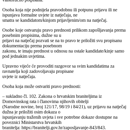
Osoba koja nije podnijela pravodobnu ili potpunu prijavu ili ne
ispunjava formalne uvjete iz natječaja, ne
smatra se kandidatom/kinjom prijavljenim/om na natječaj.
Osobe koje ostvaruju pravo prednosti prilikom zapošljavanja prema
posebnim propisima, dužne su u
prijavi na natječaj pozvati se na to pravo te priložiti svu propisanu
dokumentaciju prema posebnom
zakonu, te imaju prednost u odnosu na ostale kandidate/kinje samo
pod jednakim uvjetima.
Upravno vijeće će provoditi razgovor sa svim kandidatima za
ravnatelja koji zadovoljavaju propisane
uvjete iz natječaja.
Osoba koja može ostvariti pravo prednosti:
– sukladno čl. 102. Zakona o hrvatskim braniteljima iz
Domovinskog rata i članovima njihovih obitelji
(Narodne novine, broj 121/17, 98/19 i 84/21), uz prijavu na natječaj
dužna je priložiti osim dokaza o
ispunjavanju traženih uvjeta i sve potrebne dokaze dostupne na
poveznici Ministarstva hrvatskih
branitelja: https://branitelji.gov.hr/zaposljavanje-843/843.