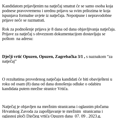
Kandidatom prijavljenim na natječaj smatrat će se samo osoba koja
podnese pravovremenu i urednu prijavu sa svim prilozima te koja
ispunjava formalne uvjete iz natječaja. Nepotpune i nepravodobne
prijave neće se razmatrati.
Rok za podnošenje prijava je 8 dana od dana objavljivanja natječaja.
Prijave za natječaj s obveznom dokumentacijom dostavljaju se
poštom na adresu:
Dječji vrtić Opuzen, Opuzen, Zagrebačka 3/1 ,
s naznakom “za
natječaj”
O rezultatima provedenog natječaja kandidati će biti obaviješteni u
roku od osam (8) dana od dana donošenja odluke o odabiru
kandidata putem mrežne stranice Vrtića.
Natječaj je objavljen na mrežnim stranicama i oglasnim pločama
Hrvatskog Zavoda za zapošljavanje te mrežnim stranicama i
oglasnoj ploči Dječjeg vrtića Opuzen dana 07. 09 . 2023.g.