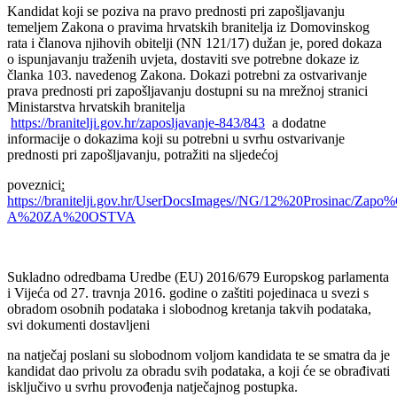
Kandidat koji se poziva na pravo prednosti pri zapošljavanju
temeljem Zakona o pravima hrvatskih branitelja iz Domovinskog
rata i članova njihovih obitelji (NN 121/17) dužan je, pored dokaza
o ispunjavanju traženih uvjeta, dostaviti sve potrebne dokaze iz
članka 103. navedenog Zakona. Dokazi potrebni za ostvarivanje
prava prednosti pri zapošljavanju dostupni su na mrežnoj stranici
Ministarstva hrvatskih branitelja
https://branitelji.gov.hr/zaposljavanje-843/843
a dodatne
informacije o dokazima koji su potrebni u svrhu ostvarivanje
prednosti pri zapošljavanju, potražiti na sljedećoj
poveznici
:
https://branitelji.gov.hr/UserDocsImages//NG/12%20Prosinac/
A%20ZA%20OSTVA
Sukladno odredbama Uredbe (EU) 2016/679 Europskog parlamenta
i Vijeća od 27. travnja 2016. godine o zaštiti pojedinaca u svezi s
obradom osobnih podataka i slobodnog kretanja takvih podataka,
svi dokumenti dostavljeni
na natječaj poslani su slobodnom voljom kandidata te se smatra da je
kandidat dao privolu za obradu svih podataka, a koji će se obrađivati
isključivo u svrhu provođenja natječajnog postupka.