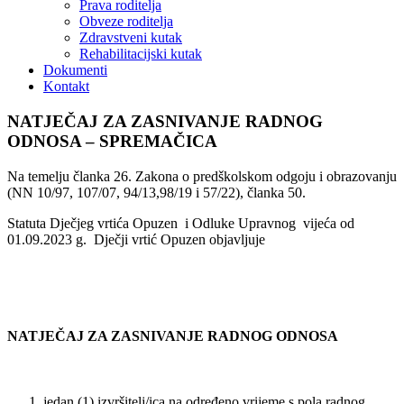
Prava roditelja
Obveze roditelja
Zdravstveni kutak
Rehabilitacijski kutak
Dokumenti
Kontakt
NATJEČAJ ZA ZASNIVANJE RADNOG
ODNOSA – SPREMAČICA
Na temelju članka 26. Zakona o predškolskom odgoju i obrazovanju
(NN 10/97, 107/07, 94/13,98/19 i 57/22), članka 50.
Statuta Dječjeg vrtića Opuzen i Odluke Upravnog vijeća od
01.09.2023 g. Dječji vrtić Opuzen objavljuje
NATJEČAJ ZA ZASNIVANJE RADNOG ODNOSA
jedan (1) izvršitelj/ica na određeno vrijeme s pola radnog