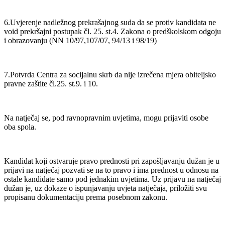
6.Uvjerenje nadležnog prekrašajnog suda da se protiv kandidata ne
void prekršajni postupak čl. 25. st.4. Zakona o predškolskom odgoju
i obrazovanju (NN 10/97,107/07, 94/13 i 98/19)
7.Potvrda Centra za socijalnu skrb da nije izrečena mjera obiteljsko
pravne zaštite čl.25. st.9. i 10.
Na natječaj se, pod ravnopravnim uvjetima, mogu prijaviti osobe
oba spola.
Kandidat koji ostvaruje pravo prednosti pri zapošljavanju dužan je u
prijavi na natječaj pozvati se na to pravo i ima prednost u odnosu na
ostale kandidate samo pod jednakim uvjetima. Uz prijavu na natječaj
dužan je, uz dokaze o ispunjavanju uvjeta natječaja, priložiti svu
propisanu dokumentaciju prema posebnom zakonu.