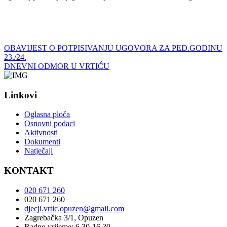
OBAVIJEST O POTPISIVANJU UGOVORA ZA PED.GODINU
23./24.
DNEVNI ODMOR U VRTIĆU
Linkovi
Oglasna ploča
Osnovni podaci
Aktivnosti
Dokumenti
Natječaji
KONTAKT
020 671 260
020 671 260
djecji.vrtic.opuzen@gmail.com
Zagrebačka 3/1, Opuzen
Radno vrijeme: 6.30-16.30