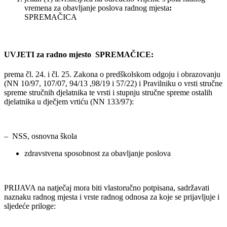
vremena za obavljanje poslova radnog mjesta
:
SPREMAČICA
UVJETI za radno mjesto SPREMAČICE:
prema čl. 24. i čl. 25. Zakona o predškolskom odgoju i obrazovanju
(NN 10/97, 107/07, 94/13 ,98/19 i 57/22) i Pravilniku o vrsti stručne
spreme stručnih djelatnika te vrsti i stupnju stručne spreme ostalih
djelatnika u dječjem vrtiću (NN 133/97):
– NSS, osnovna škola
zdravstvena sposobnost za obavljanje poslova
PRIJAVA na natječaj mora biti vlastoručno potpisana, sadržavati
naznaku radnog mjesta i vrste radnog odnosa za koje se prijavljuje i
sljedeće priloge: