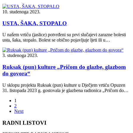
10. studenoga 2023.
USTA, ŠAKA, STOPALO
U našem vrtiću (jaslice) potvrđeni su prvi slučajevi zarazne bolesti
usta, šaka, stopalo. Bolest se obično pojavljuje ljeti ili u…
3. studenoga 2023.
Ruksak (pun) kulture „Pričom do glazbe, glazbom
do govora“
U sklopu projekta Ruksak (pun) kulture u Dječjem vrtiću Opuzen
31. listopada 2023 g. gostovala je glazbena radionica „Pričom do…
1
2
Next
RADNI LISTOVI