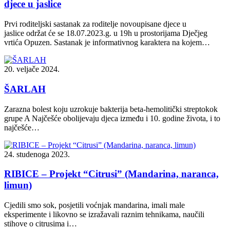
djece u jaslice
Prvi roditeljski sastanak za roditelje novoupisane djece u
jaslice održat će se 18.07.2023.g. u 19h u prostorijama Dječjeg
vrtića Opuzen. Sastanak je informativnog karaktera na kojem…
20. veljače 2024.
ŠARLAH
Zarazna bolest koju uzrokuje bakterija beta-hemolitički streptokok
grupe A Najčešće obolijevaju djeca između i 10. godine života, i to
najčešće…
24. studenoga 2023.
RIBICE – Projekt “Citrusi” (Mandarina, naranca,
limun)
Cjedili smo sok, posjetili voćnjak mandarina, imali male
eksperimente i likovno se izražavali raznim tehnikama, naučili
stihove o citrusima i…