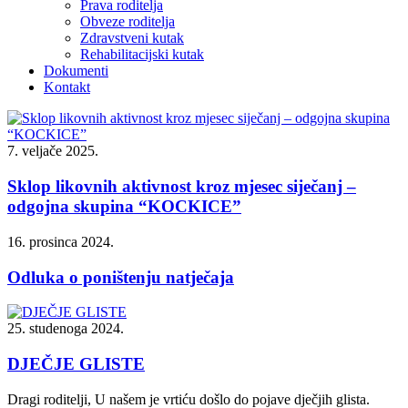
Prava roditelja
Obveze roditelja
Zdravstveni kutak
Rehabilitacijski kutak
Dokumenti
Kontakt
7. veljače 2025.
Sklop likovnih aktivnost kroz mjesec siječanj –
odgojna skupina “KOCKICE”
16. prosinca 2024.
Odluka o poništenju natječaja
25. studenoga 2024.
DJEČJE GLISTE
Dragi roditelji, U našem je vrtiću došlo do pojave dječjih glista.